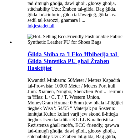
tad-dmugħ għolja, dawl għoli, gloosy għolja,
stitchability Użu: Żraben tal-ġilda, Bag ġilda,
ġilda taċ-ċinturin, ġilda tal-ħwejjeġ, ġilda tas-
sedil tal-karozzi, għamara l ...
inkjesta
dettall
Ġilda Sħiħa ta 'l-Eko-Ħbiberija tal-
Ġilda Sintetika PU għal Żraben
Basktijiet
Kwantità Minbarra: 50Meter / Meters Kapaċità
tal-Provvista: 10000 Meter / Meters Port kull
Jum: Xiamen, Ningbo, Shenzhen Port .. Termini
ta 'Ħlas: L / C, T / T, Western Union,
MoneyGram Ħxuna: 0.8mm jew bħala l-ħtiġijiet
tiegħek Wisa ': 54/55 ″ Materjal: pu Sostenn:
innittjat Kulur: kuluri varji jew skond il-ħtieġa
tiegħek Isem tad-ditta: KULL Karatteristika:
Reżistenza għall-moffa, ECO-friendly, qawwa
tad-dmugħ għolja, dawl għoli, gloosy għolja,
stitchability Użu: Żraben tal-ġilda, Bag ġilda,