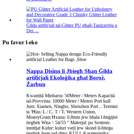
Ġilda artifiċjali tal-Glitter PU għall-Tapizzerija u
Dec ...
Pu favur l-eko
Nappa Disinn li Jbiegħ Sħan Ġilda
artifiċjali Ekoloġika għal Boroż,
Żarbun
Kwantità Minbarra: 50Meter / Meters Kapaċità
tal-Provvista: 10000 Meter / Meters Port kull
Jum: Xiamen, Ningbo, Shenzhen Port .. Termini
ta 'Ħlas: L / C, T / T, Western Union,
MoneyGram Ħxuna: 0.8mm jew bħala l-ħtiġijiet
tiegħek Wisa ': 54/55 ″ Materjal: pu Sostenn:
innittjat Kulur: kuluri varji jew skond il-ħtieġa
tiegħek Isem tad-ditta: KULL Karatteristika: