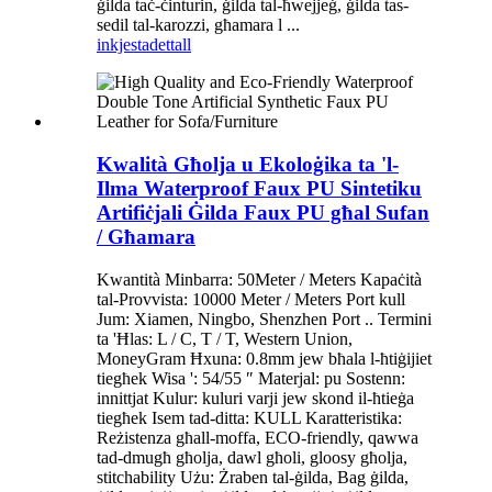
ġilda taċ-ċinturin, ġilda tal-ħwejjeġ, ġilda tas-
sedil tal-karozzi, għamara l ...
inkjesta
dettall
Kwalità Għolja u Ekoloġika ta 'l-
Ilma Waterproof Faux PU Sintetiku
Artifiċjali Ġilda Faux PU għal Sufan
/ Għamara
Kwantità Minbarra: 50Meter / Meters Kapaċità
tal-Provvista: 10000 Meter / Meters Port kull
Jum: Xiamen, Ningbo, Shenzhen Port .. Termini
ta 'Ħlas: L / C, T / T, Western Union,
MoneyGram Ħxuna: 0.8mm jew bħala l-ħtiġijiet
tiegħek Wisa ': 54/55 ″ Materjal: pu Sostenn:
innittjat Kulur: kuluri varji jew skond il-ħtieġa
tiegħek Isem tad-ditta: KULL Karatteristika:
Reżistenza għall-moffa, ECO-friendly, qawwa
tad-dmugħ għolja, dawl għoli, gloosy għolja,
stitchability Użu: Żraben tal-ġilda, Bag ġilda,