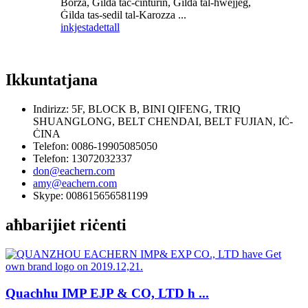
Borża, Ġilda taċ-ċinturin, Ġilda tal-ħwejjeġ,
Ġilda tas-sedil tal-Karozza ...
inkjesta
dettall
Ikkuntatjana
Indirizz: 5F, BLOCK B, BINI QIFENG, TRIQ
SHUANGLONG, BELT CHENDAI, BELT FUJIAN, IĊ-
ĊINA
Telefon: 0086-19905085050
Telefon: 13072032337
don@eachern.com
amy@eachern.com
Skype: 008615656581199
aħbarijiet riċenti
Quachhu IMP EJP & CO, LTD h ...