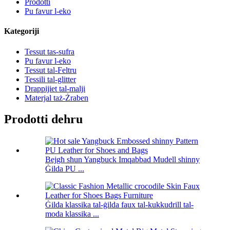
Prodotti
Pu favur l-eko
Kategoriji
Tessut tas-sufra
Pu favur l-eko
Tessut tal-Feltru
Tessili tal-glitter
Drappijiet tal-malji
Materjal taż-Żraben
Prodotti dehru
Bejgħ sħun Yangbuck Imqabbad Mudell shinny
Ġilda PU ...
Ġilda klassika tal-ġilda faux tal-kukkudrill tal-
moda klassika ...