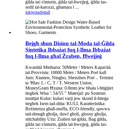
ġilda taċ-ċinturin, ġilda tal-ħwejjeġ, ġilda tas-
sedil tal-karozzi, għamara l ...
inkjesta
dettall
Bejgħ sħun Disinn tal-Moda tal-Ġilda
Sintetika Ibbażat fuq l-Ilma Ibbażat
fuq l-Ilma għal Żraben, Ħwejjeġ
Kwantità Minbarra: 50Meter / Meters Kapaċità
tal-Provvista: 10000 Meter / Meters Port kull
Jum: Xiamen, Ningbo, Shenzhen Port .. Termini
ta 'Ħlas: L / C, T / T, Western Union,
MoneyGram Ħxuna: 0.8mm jew bħala l-ħtiġijiet
tiegħek Wisa ': 54/55 ″ Materjal: pu Sostenn:
innittjat Kulur: kuluri varji jew skond il-ħtieġa
tiegħek Isem tad-ditta: KULL Karatteristika:
Reżistenza għall-moffa, ECO-friendly, qawwa
tad-dmugħ għolja, dawl għoli, gloosy għolja,
stitchability Użu: Żraben tal-ġilda, Bag ġilda,
ġilda taċ-ċinturin, ġilda tal-ħwejjeġ, ġilda tas-