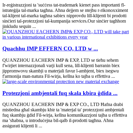
Ir-reġistrazzjoni ta 'suċċess tat-trademark kienet pass importanti fl-
istrateġija tal-marka tagħna. Aħna dejjem se ntejbu r-rikonoxximent
tal-klijent tal-marka tagħna sabiex nipprovdu lill-klijenti bi prodotti
sinċieri tal-protezzjoni tal-kumpanija services.Our sinċier tagħhom
jinkludu sequin ...
Quachhu IMP EFFERN CO, LTD w ...
QUANZHOU EACHERN IMP & EXP, LTD se tieħu sehem
f'wirjiet internazzjonali varji kull sena, lill-klijenti barranin biex
jippromwovu skambji u materjali favur l-ambjent, biex isegwu
f'armonija man-natura Fil-wirja, kellna ko tajba u effettiva ...
Protezzjoni ambjentali fuq skala kbira ġdida ...
QUANZHOU EACHERN IMP & EXP CO., LTD Ħafna drabi
mistiedna għal skambju kbir ta 'materjal ta' protezzjoni ambjentali
fuq skambju ġdid Fil-wirja, kellna komunikazzjoni tajba u effettiva
ma 'sħabna, u introduċejna bil-qalb il-prodotti tagħna. Aħna
assigurati klijenti li ...