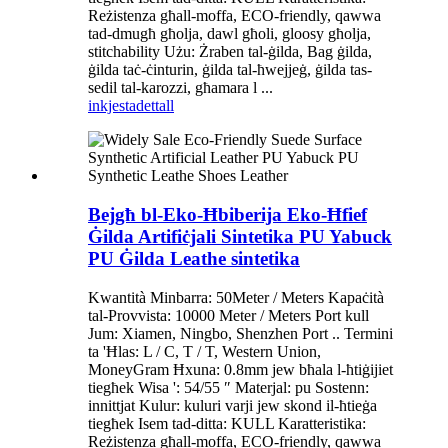
Reżistenza għall-moffa, ECO-friendly, qawwa
tad-dmugħ għolja, dawl għoli, gloosy għolja,
stitchability Użu: Żraben tal-ġilda, Bag ġilda,
ġilda taċ-ċinturin, ġilda tal-ħwejjeġ, ġilda tas-
sedil tal-karozzi, għamara l ...
inkjesta
dettall
Bejgħ bl-Eko-Ħbiberija Eko-Ħfief
Ġilda Artifiċjali Sintetika PU Yabuck
PU Ġilda Leathe sintetika
Kwantità Minbarra: 50Meter / Meters Kapaċità
tal-Provvista: 10000 Meter / Meters Port kull
Jum: Xiamen, Ningbo, Shenzhen Port .. Termini
ta 'Ħlas: L / C, T / T, Western Union,
MoneyGram Ħxuna: 0.8mm jew bħala l-ħtiġijiet
tiegħek Wisa ': 54/55 ″ Materjal: pu Sostenn:
innittjat Kulur: kuluri varji jew skond il-ħtieġa
tiegħek Isem tad-ditta: KULL Karatteristika:
Reżistenza għall-moffa, ECO-friendly, qawwa