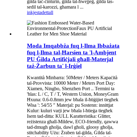
ġilda taċ-ċinturin, ġilda tal-ħwejjeġ, ġilda tas-
sedil tal-karozzi, għamara l ...
inkjesta
dettall
Moda Imqabbża fuq l-Ilma Ibbażata
fuq l-Ilma tal-Ħarsien ta 'l-Ambjent
PU Ġilda Artifiċjali għall-Materjal
taż-Żarbun ta' l-Irġiel
Kwantità Minbarra: 50Meter / Meters Kapaċità
tal-Provvista: 10000 Meter / Meters Port Day:
Xiamen, Ningbo, Shenzhen Port .. Termini ta
'ħlas: L / C, T / T, Western Union, MoneyGram
Ħxuna: 0.6-0.8mm jew bħala il-ħtiġijiet tiegħek
Wisa ': 54/55 ″ Materjal: pu Sostenn: innittjat
Kulur: kuluri varji jew bħala l-ħtieġa tiegħek
Isem tad-ditta: KULL Karatteristika: Glitter,
reżistenza għall-Mildew, ECO-friendly, qawwa
tad-dmugħ għolja, dawl għoli, gloosy għolja,
stitchability Użu: Żraben tal-ġilda, Ġilda tal-