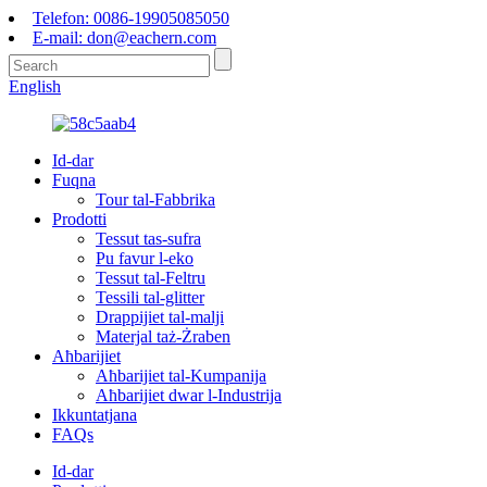
Telefon: 0086-19905085050
E-mail: don@eachern.com
English
Id-dar
Fuqna
Tour tal-Fabbrika
Prodotti
Tessut tas-sufra
Pu favur l-eko
Tessut tal-Feltru
Tessili tal-glitter
Drappijiet tal-malji
Materjal taż-Żraben
Aħbarijiet
Aħbarijiet tal-Kumpanija
Aħbarijiet dwar l-Industrija
Ikkuntatjana
FAQs
Id-dar