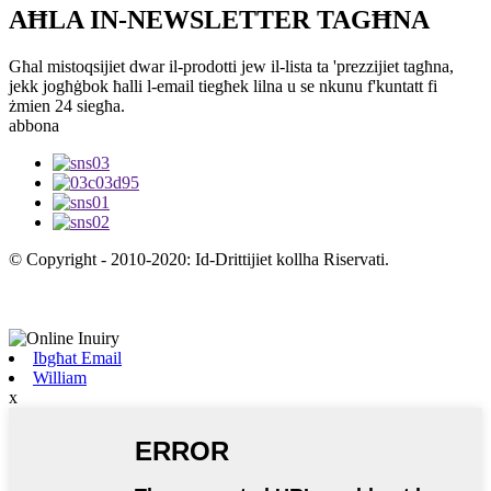
AĦLA IN-NEWSLETTER TAGĦNA
Għal mistoqsijiet dwar il-prodotti jew il-lista ta 'prezzijiet tagħna,
jekk jogħġbok ħalli l-email tiegħek lilna u se nkunu f'kuntatt fi
żmien 24 siegħa.
abbona
© Copyright - 2010-2020: Id-Drittijiet kollha Riservati.
Prodotti Dehru
-
Sitemap
-
Sit
mobbli
Ibgħat Email
William
x