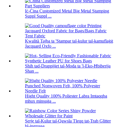
Iċ-Ċina Customized Metal Big Metal Stamping
Suppl Suppl ...
Kwalità Tajba ta 'Stampar tal-kulur tal-kamuflaġġ
Jacquard Oxfo ...
Sħiħ tad-Drappijiet tal-Moda ta 'l-Eko-Ħbiberija
Sħan ...
Hight Quality 100% Poliester Labra Imtaqqba
mhux minsuġa ...
Serje tal-Kulur tal-Qawsla Tleqq tat-Trab Glitter
bl-ingrossa ...