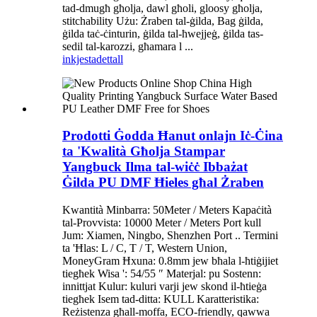
tad-dmugħ għolja, dawl għoli, gloosy għolja,
stitchability Użu: Żraben tal-ġilda, Bag ġilda,
ġilda taċ-ċinturin, ġilda tal-ħwejjeġ, ġilda tas-
sedil tal-karozzi, għamara l ...
inkjesta
dettall
Prodotti Ġodda Ħanut onlajn Iċ-Ċina
ta 'Kwalità Għolja Stampar
Yangbuck Ilma tal-wiċċ Ibbażat
Ġilda PU DMF Ħieles għal Żraben
Kwantità Minbarra: 50Meter / Meters Kapaċità
tal-Provvista: 10000 Meter / Meters Port kull
Jum: Xiamen, Ningbo, Shenzhen Port .. Termini
ta 'Ħlas: L / C, T / T, Western Union,
MoneyGram Ħxuna: 0.8mm jew bħala l-ħtiġijiet
tiegħek Wisa ': 54/55 ″ Materjal: pu Sostenn:
innittjat Kulur: kuluri varji jew skond il-ħtieġa
tiegħek Isem tad-ditta: KULL Karatteristika:
Reżistenza għall-moffa, ECO-friendly, qawwa