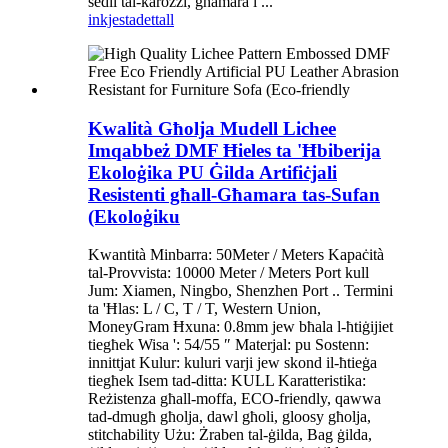
sedil tal-karozzi, għamara l ...
inkjesta
dettall
Kwalità Għolja Mudell Lichee
Imqabbeż DMF Ħieles ta 'Ħbiberija
Ekoloġika PU Ġilda Artifiċjali
Resistenti għall-Għamara tas-Sufan
(Ekoloġiku
Kwantità Minbarra: 50Meter / Meters Kapaċità
tal-Provvista: 10000 Meter / Meters Port kull
Jum: Xiamen, Ningbo, Shenzhen Port .. Termini
ta 'Ħlas: L / C, T / T, Western Union,
MoneyGram Ħxuna: 0.8mm jew bħala l-ħtiġijiet
tiegħek Wisa ': 54/55 ″ Materjal: pu Sostenn:
innittjat Kulur: kuluri varji jew skond il-ħtieġa
tiegħek Isem tad-ditta: KULL Karatteristika:
Reżistenza għall-moffa, ECO-friendly, qawwa
tad-dmugħ għolja, dawl għoli, gloosy għolja,
stitchability Użu: Żraben tal-ġilda, Bag ġilda,